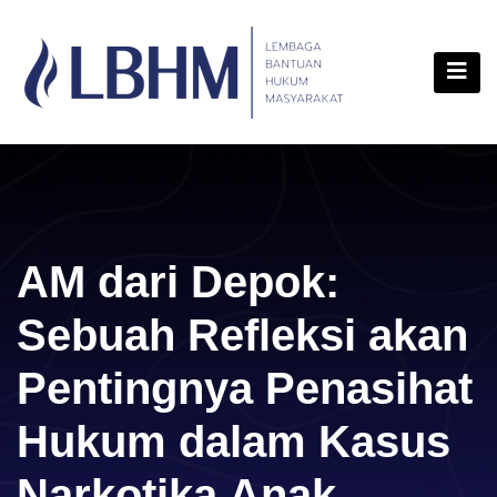
Skip
content
to
content
AM dari Depok:
Sebuah Refleksi akan
Pentingnya Penasihat
Hukum dalam Kasus
Narkotika Anak