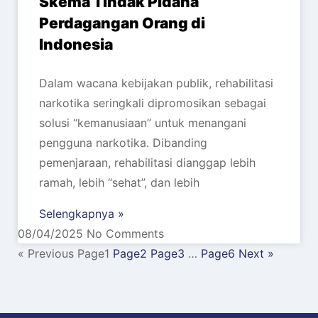
Skema Tindak Pidana
Perdagangan Orang di
Indonesia
Dalam wacana kebijakan publik, rehabilitasi
narkotika seringkali dipromosikan sebagai
solusi “kemanusiaan” untuk menangani
pengguna narkotika. Dibanding
pemenjaraan, rehabilitasi dianggap lebih
ramah, lebih “sehat”, dan lebih
Selengkapnya »
08/04/2025
No Comments
« Previous
Page
1
Page
2
Page
3
…
Page
6
Next »