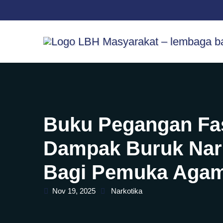
Skip
content
to
content
Buku Pegangan Fas
Dampak Buruk Nark
Bagi Pemuka Aga
Nov 19, 2025
Narkotika