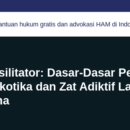
ilitator: Dasar-Dasar 
otika dan Zat Adiktif L
ma