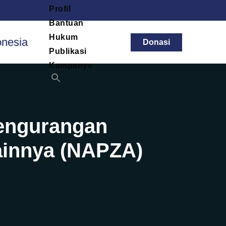
Profil
Bantuan
Hukum
Donasi
Publikasi
Kampanye
Pengurangan
ainnya (NAPZA)