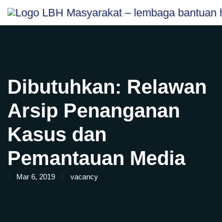
Skip
content
to
content
Dibutuhkan: Relawan
Arsip Penanganan
Kasus dan
Pemantauan Media
Mar 6, 2019
vacancy