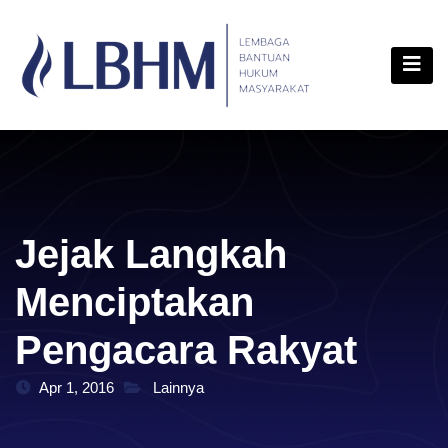
Skip
content
to
content
Jejak Langkah
Menciptakan
Pengacara Rakyat
Apr 1, 2016
Lainnya