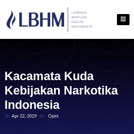
Skip
content
to
content
Kacamata Kuda
Kebijakan Narkotika
Indonesia
Apr 22, 2019
Opini