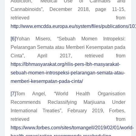
Addiction, “Medical Use of Cannabis and
Cannabinoids”, December 2018, page 11-15,
retrieved from
http://www.emcdda.europa.eu/system/files/publicatio
[6]
Yohan Misero, “Sebuah Momen Intropeksi:
Pelarangan Semata atau Memberi Kesempatan pada
Cinta”, April 2017, retrieved from
https://lbhmasyarakat.org/rilis-pers-lbh-masyarakat-
sebuah-momen-introspeksi-pelarangan-semata-atau-
memberi-kesempatan-pada-cinta/
[7]
Tom Angel, “World Health Organisation
Recommends Reclassifying Marjiuana Under
International Treaties”, February 2019, Forbes,
retrieved from
https://www.forbes.com/sites/tomangell/2019/02/01/world-