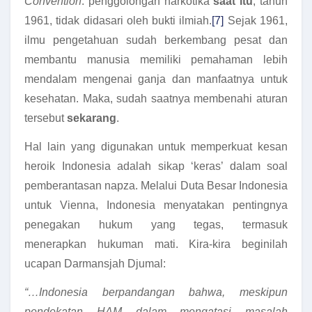
Convention
: penggolongan narkotika
saat itu
, tahun
1961, tidak didasari oleh bukti ilmiah.
[7]
Sejak 1961,
ilmu pengetahuan sudah berkembang pesat dan
membantu manusia memiliki pemahaman lebih
mendalam mengenai ganja dan manfaatnya untuk
kesehatan. Maka, sudah saatnya membenahi aturan
tersebut
sekarang
.
Hal lain yang digunakan untuk memperkuat kesan
heroik Indonesia adalah sikap ‘keras’ dalam soal
pemberantasan napza. Melalui Duta Besar Indonesia
untuk Vienna, Indonesia menyatakan pentingnya
penegakan hukum yang tegas, termasuk
menerapkan hukuman mati. Kira-kira beginilah
ucapan Darmansjah Djumal:
“…Indonesia berpandangan bahwa, meskipun
pendekatan HAM dalam mengatasi masalah