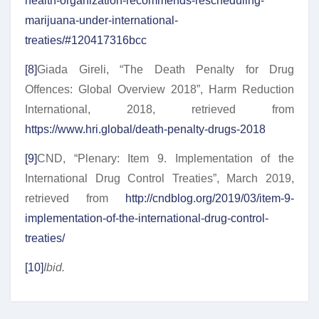
health-organization-recommends-rescheduling-
marijuana-under-international-
treaties/#120417316bcc
[8]
Giada Gireli, “The Death Penalty for Drug
Offences: Global Overview 2018”, Harm Reduction
International, 2018, retrieved from
https://www.hri.global/death-penalty-drugs-2018
[9]
CND, “Plenary: Item 9. Implementation of the
International Drug Control Treaties”, March 2019,
retrieved from
http://cndblog.org/2019/03/item-9-
implementation-of-the-international-drug-control-
treaties/
[10]
Ibid.