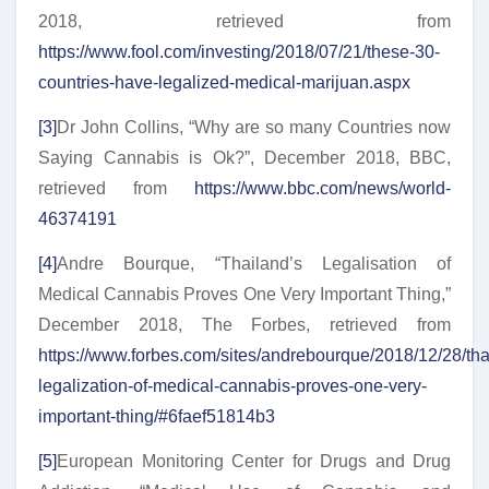
2018, retrieved from
https://www.fool.com/investing/2018/07/21/these-30-
countries-have-legalized-medical-marijuan.aspx
[3]
Dr John Collins, “Why are so many Countries now
Saying Cannabis is Ok?”, December 2018, BBC,
retrieved from
https://www.bbc.com/news/world-
46374191
[4]
Andre Bourque, “Thailand’s Legalisation of
Medical Cannabis Proves One Very Important Thing,”
December 2018, The Forbes, retrieved from
https://www.forbes.com/sites/andrebourque/2018/12/28/tha
legalization-of-medical-cannabis-proves-one-very-
important-thing/#6faef51814b3
[5]
European Monitoring Center for Drugs and Drug