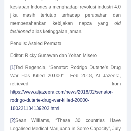
kesiapan Indonesia menghadapi revolusi industri 4.0
jika masih tertutup terhadap perubahan dan
mempertahankan kebijakan napza yang
old
fashioned
alias ketinggalan jaman.
Penulis: Astried Permata
Editor: Ricky Gunawan dan Yohan Misero
[1]
Ted Regencia, “Senator: Rodrigo Duterte’s Drug
War Has Killed 20.000”, Feb 2018, Al Jazeera,
retrieved from
https://www.aljazeera.com/news/2018/02/senator-
rodrigo-duterte-drug-war-killed-20000-
180221134139202.html
[2]
Sean Williams, “These 30 countries Have
Legalised Medical Marijuana in Some Capacity”, July