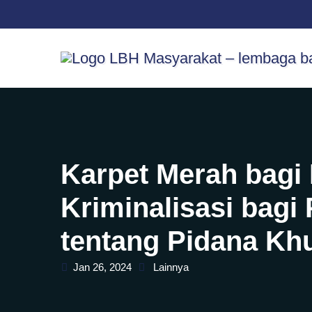
Skip
content
to
content
Karpet Merah bagi
Kriminalisasi bagi
tentang Pidana K
Jan 26, 2024
Lainnya