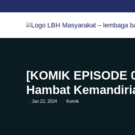
Skip
content
to
content
[KOMIK EPISODE 03
Hambat Kemandiri
Jan 22, 2024
Komik