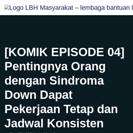
Skip
content
to
content
[KOMIK EPISODE 04]
Pentingnya Orang
dengan Sindroma
Down Dapat
Pekerjaan Tetap dan
Jadwal Konsisten