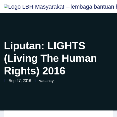
Skip
content
to
content
Liputan: LIGHTS
(Living The Human
Rights) 2016
Sep 27, 2016
vacancy