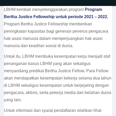
LBHM kembali menyelenggarakan program
Program
Bertha Justice Fellowship untuk periode 2021 – 2022.
Program Bertha Justice Fellowship memberikan
peningkatan kapasitas bagi generasi penerus pengacara
hak asasi manusia dalam memperjuangkan hak asasi
manusia dan keadilan sosial di dunia.
Untuk itu, LBHM membuka kesempatan kerja menjadi staf
penanganan kasus LBHM yang akan sekaligus
menyandang predikat Bertha Justice Fellow. Para Fellow
akan mendapatkan kesempatan bekerja selama dua tahun
di LBHM sekaligus kesempatan untuk berjejaring dengan
pengacara, aktivis, serta pekerja media dari belahan dunia
yang lain.
Untuk informasi dan syarat pendaftaran silahkan lihat