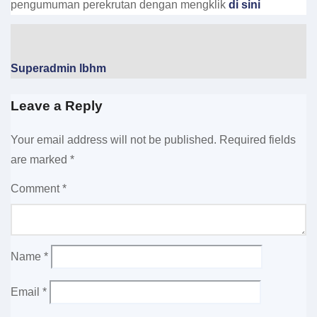
pengumuman perekrutan dengan mengklik
di sini
Superadmin lbhm
Leave a Reply
Your email address will not be published.
Required fields
are marked
*
Comment
*
Name
*
Email
*