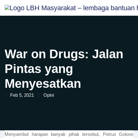
Skip
content
to
content
War on Drugs: Jalan
Pintas yang
Menyesatkan
Feb 5, 2021
Opini
Menyambut harapan banyak pihak tersebut, Petrus Golose