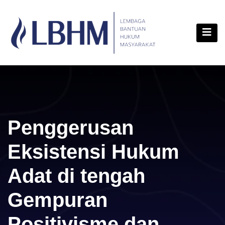
Skip
content
to
content
Penggerusan
Eksistensi Hukum
Adat di tengah
Gempuran
Positivisme dan