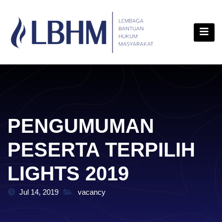
Skip
content
to
content
PENGUMUMAN
PESERTA TERPILIH
LIGHTS 2019
Jul 14, 2019
vacancy