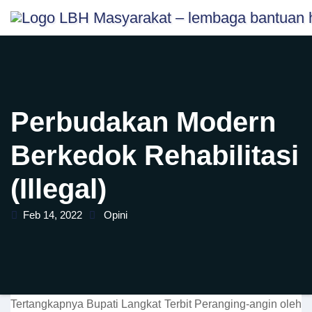
Skip
content
to
content
Perbudakan Modern
Berkedok Rehabilitasi
(Illegal)
Feb 14, 2022
Opini
Tertangkapnya Bupati Langkat Terbit Peranging-angin oleh