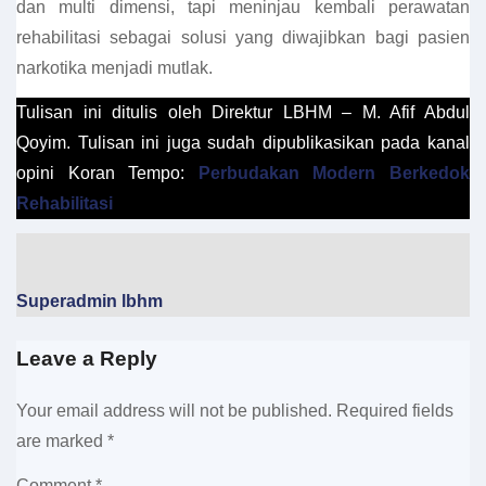
dan multi dimensi, tapi meninjau kembali perawatan
rehabilitasi sebagai solusi yang diwajibkan bagi pasien
narkotika menjadi mutlak.
Tulisan ini ditulis oleh Direktur LBHM – M. Afif Abdul
Qoyim. Tulisan ini juga sudah dipublikasikan pada kanal
opini Koran Tempo:
Perbudakan Modern Berkedok
Rehabilitasi
Superadmin lbhm
Leave a Reply
Your email address will not be published.
Required fields
are marked
*
Comment
*