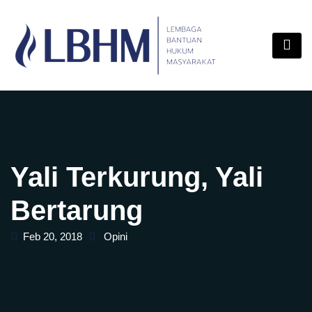
Skip
content
to
content
Yali Terkurung, Yali
Bertarung
Feb 20, 2018
Opini