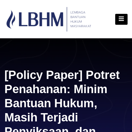
Skip
content
to
content
[Policy Paper] Potret
Penahanan: Minim
Bantuan Hukum,
Masih Terjadi
Penyiksaan, dan