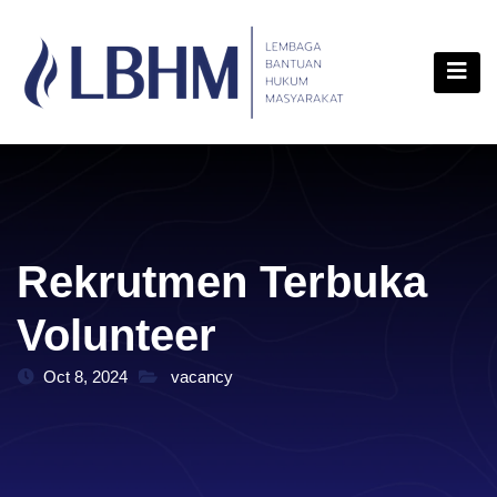
Skip
content
to
content
Rekrutmen Terbuka
Volunteer
Oct 8, 2024
vacancy