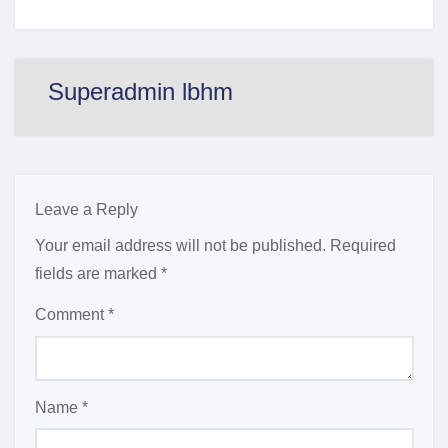
Kingsley,
Kingsley,
Terpidana
Terpidana
Mati
Mati
asal
asal
Superadmin lbhm
Nigeria
Nigeria
Leave a Reply
Your email address will not be published.
Required
fields are marked
*
Comment
*
Name
*