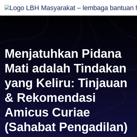
Skip
content
to
content
Menjatuhkan Pidana
Mati adalah Tindakan
yang Keliru: Tinjauan
& Rekomendasi
Amicus Curiae
(Sahabat Pengadilan)