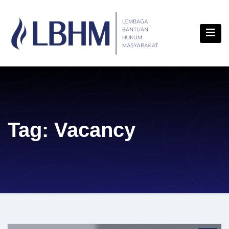
Skip
content
to
content
Tag:
Vacancy