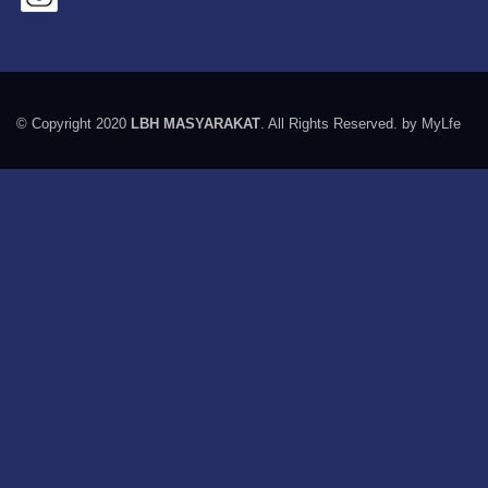
© Copyright 2020
LBH MASYARAKAT
. All Rights Reserved. by MyLfe