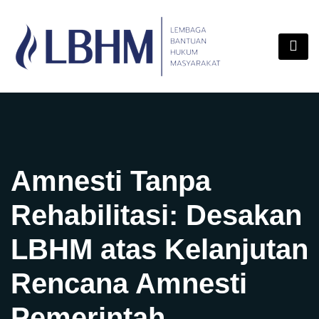
Skip
content
to
content
Amnesti Tanpa
Rehabilitasi: Desakan
LBHM atas Kelanjutan
Rencana Amnesti
Pemerintah