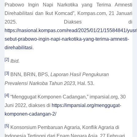
Prabowo Ingin Napi Narkotika yang Terima Amnesti
Direhabilitasi dan Ikut Komcad”, Kompas.com, 21 Januari
2025. Diakses di
https://nasional.kompas.com/read/2025/01/21/15584841/yusri
sebut-prabowo-ingin-napi-narkotika-yang-terima-amnesti-
direhabilitasi
.
[2]
Ibid.
[3]
BNN, BRIN, BPS,
Laporan Hasil Pengukuran
Prevalensi Narkoba Tahun 2023
, Hal. 53.
[4]
“Menggugat Komponen Cadangan,” imparsial.org, 30
Juni 2022, diakses di
https://imparsial.org/menggugat-
komponen-cadangan-2/
[5]
Konsorsium Pembaruan Agraria, Konflik Agraria di
Indonesia Tertinggi dari Enam Negara Asia, 27 Februari