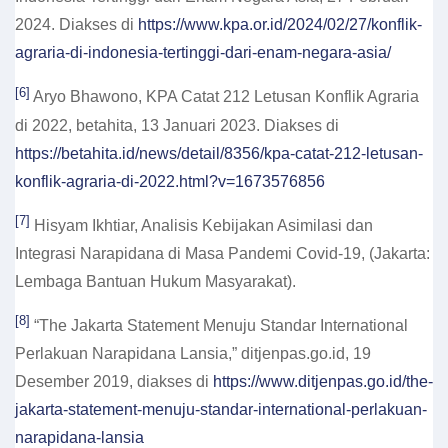
2024. Diakses di
https://www.kpa.or.id/2024/02/27/konflik-
agraria-di-indonesia-tertinggi-dari-enam-negara-asia/
[6]
Aryo Bhawono, KPA Catat 212 Letusan Konflik Agraria
di 2022, betahita, 13 Januari 2023. Diakses di
https://betahita.id/news/detail/8356/kpa-catat-212-letusan-
konflik-agraria-di-2022.html?v=1673576856
[7]
Hisyam Ikhtiar, Analisis Kebijakan Asimilasi dan
Integrasi Narapidana di Masa Pandemi Covid-19, (Jakarta:
Lembaga Bantuan Hukum Masyarakat).
[8]
“The Jakarta Statement Menuju Standar International
Perlakuan Narapidana Lansia,” ditjenpas.go.id, 19
Desember 2019, diakses di
https://www.ditjenpas.go.id/the-
jakarta-statement-menuju-standar-international-perlakuan-
narapidana-lansia