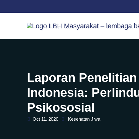
Skip
content
to
content
Laporan Peneliti
Indonesia: Perlind
Psikososial
Oct 11, 2020
Kesehatan Jiwa