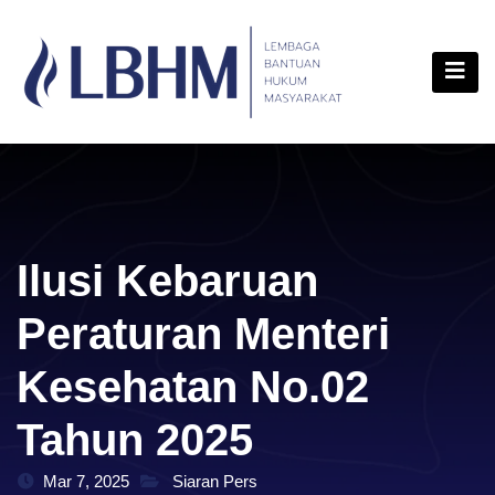
Skip
content
to
content
Ilusi Kebaruan
Peraturan Menteri
Kesehatan No.02
Tahun 2025
Mar 7, 2025
Siaran Pers