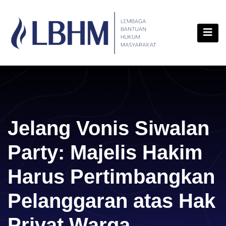
Skip
content
to
content
Jelang Vonis Siwalan
Party: Majelis Hakim
Harus Pertimbangkan
Pelanggaran atas Hak
Privat Warga