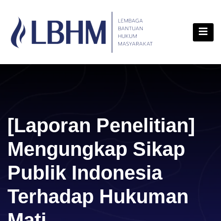
Skip
content
to
content
[Laporan Penelitian]
Mengungkap Sikap
Publik Indonesia
Terhadap Hukuman
Mati