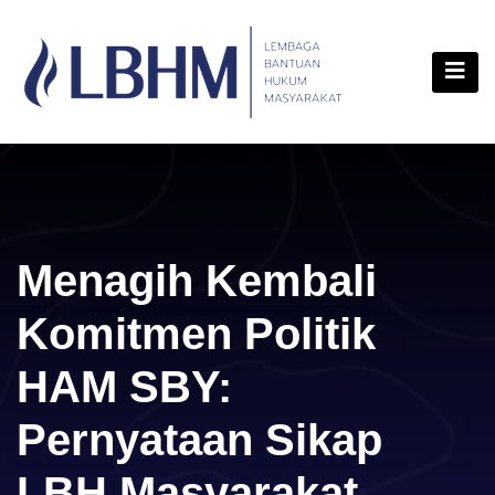
Skip
content
to
content
Menagih Kembali
Komitmen Politik
HAM SBY:
Pernyataan Sikap
LBH Masyarakat