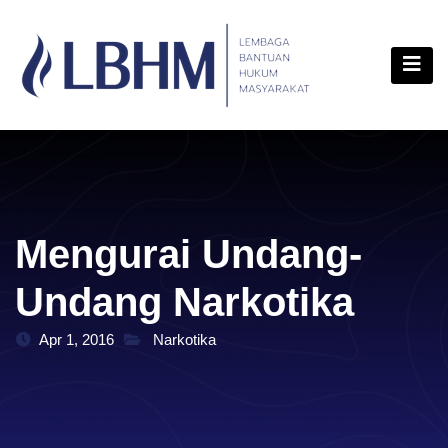
Skip
content
to
content
Mengurai Undang-
Undang Narkotika
Apr 1, 2016
Narkotika