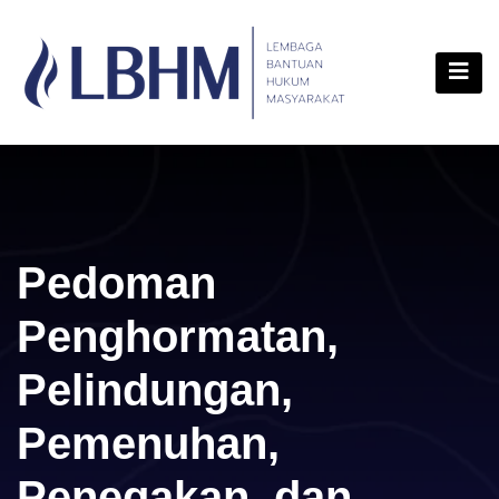
Skip
content
to
content
Pedoman
Penghormatan,
Pelindungan,
Pemenuhan,
Penegakan, dan