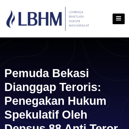
Skip
content
to
content
Pemuda Bekasi
Dianggap Teroris:
Penegakan Hukum
Spekulatif Oleh
Densus 88 Anti Teror