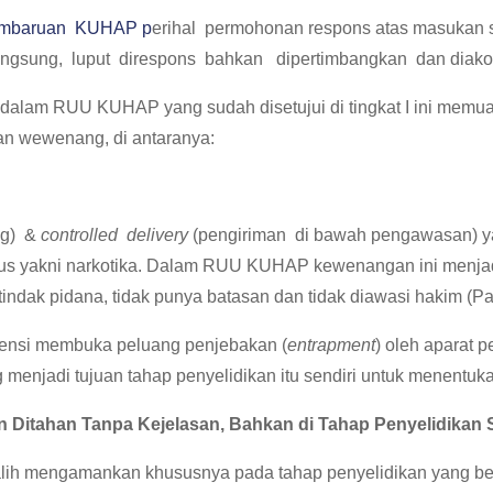
 Pembaruan KUHAP p
erihal permohonan respons atas masuka
langsung, luput direspons bahkan dipertimbangkan dan di
al dalam RUU KUHAP yang sudah disetujui di tingkat I ini memua
an wewenang, di antaranya:
ng) &
controlled delivery
(pengiriman di bawah pengawasan) 
sus yakni narkotika. Dalam RUU KUHAP kewenangan ini menjad
tindak pidana, tidak punya batasan dan tidak diawasi hakim (Pa
ensi membuka peluang penjebakan (
entrapment
) oleh aparat 
njadi tujuan tahap penyelidikan itu sendiri untuk menentukan
 Ditahan Tanpa Kejelasan, Bahkan di Tahap
P
e
n
y
e
li
dikan 
lih mengamankan khususnya pada tahap penyelidikan yang belu