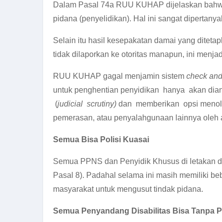
Dalam Pasal 74a RUU KUHAP dijelaskan bahwa 
pidana (penyelidikan). Hal ini sangat diperta
Selain itu hasil kesepakatan damai yang ditet
tidak dilaporkan ke otoritas manapun, ini menjad
RUU KUHAP gagal menjamin sistem
check an
untuk penghentian penyidikan hanya akan di
(
judicial scrutiny)
dan memberikan opsi menolak
pemerasan, atau penyalahgunaan lainnya oleh a
Semua Bisa Polisi Kuasai
Semua PPNS dan Penyidik Khusus di letakan di
Pasal 8). Padahal selama ini masih memiliki b
masyarakat untuk mengusut tindak pidana.
Semua Penyandang Disabilitas Bisa Tanpa 