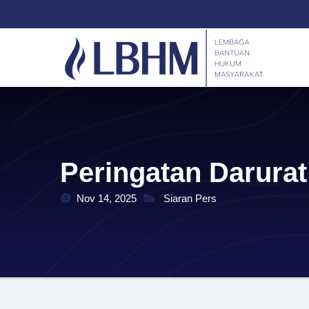
Skip
content
to
content
Peringatan Darura
Nov 14, 2025
Siaran Pers