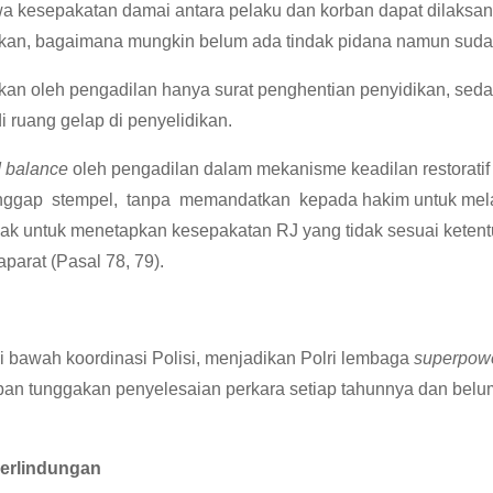
kesepakatan damai antara pelaku dan korban dapat dilaksana
nyakan, bagaimana mungkin belum ada tindak pidana namun sud
apkan oleh pengadilan hanya surat penghentian penyidikan, se
i ruang gelap di penyelidikan.
d balance
oleh pengadilan dalam mekanisme keadilan restoratif 
anggap stempel, tanpa memandatkan kepada hakim untuk mel
 untuk menetapkan kesepakatan RJ yang tidak sesuai ketentu
parat (Pasal 78, 79).
 bawah koordinasi Polisi, menjadikan Polri lembaga
superpow
eban tunggakan penyelesaian perkara setiap tahunnya dan belu
Perlindungan