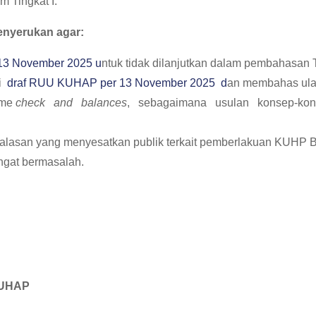
 Tingkat I.
menyerukan agar:
3 November 2025 u
ntuk tidak dilanjutkan dalam pembahasan Ti
i
draf RUU KUHAP per 13 November 2025 d
an membahas ula
sme
check and balances
, sebagaimana usulan konsep-k
lasan yang menyesatkan publik terkait pemberlakuan KUHP 
gat bermasalah.
 KUHAP