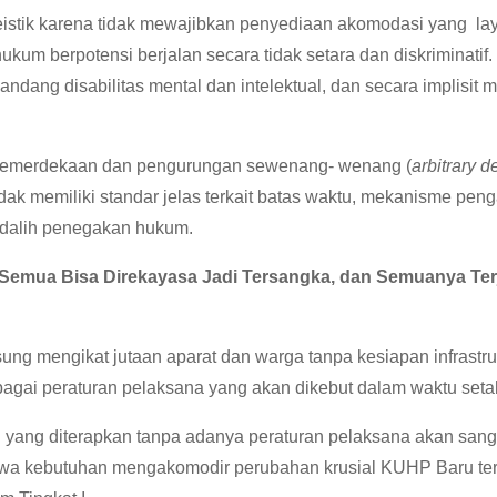
istik karena tidak mewajibkan penyediaan akomodasi yang lay
m berpotensi berjalan secara tidak setara dan diskriminatif
dang disabilitas mental dan intelektual, dan secara implisi
n kemerdekaan dan pengurungan sewenang- wenang (
arbitrary d
dak memiliki standar jelas terkait batas waktu, mekanisme pe
 dalih penegakan hukum.
Semua Bisa Direkayasa Jadi Tersangka, dan
Semuanya Ter
ng mengikat jutaan aparat dan warga tanpa kesiapan infrastru
ebagai peraturan pelaksana yang akan dikebut dalam waktu seta
 yang diterapkan tanpa adanya peraturan pelaksana akan sanga
ahwa kebutuhan mengakomodir perubahan krusial KUHP Baru ter