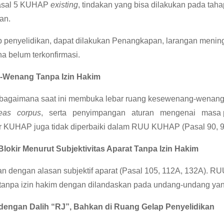
 Pasal 5 KUHAP
existing
, tindakan yang bisa dilakukan pada taha
an.
enyelidikan, dapat dilakukan Penangkapan, larangan menin
a belum terkonfirmasi.
Wenang Tanpa Izin Hakim
gaimana saat ini membuka lebar ruang kesewenang-wenangan
eas corpus
, serta penyimpangan aturan mengenai masa pen
ar KUHAP juga tidak diperbaiki dalam RUU KUHAP (Pasal 90, 9
Blokir Menurut Subjektivitas Aparat Tanpa
Izin Hakim
ilan dengan alasan subjektif aparat (Pasal 105, 112A, 132A
anpa izin hakim dengan dilandaskan pada undang-undang yang
dengan Dalih “RJ”, Bahkan di Ruang Gelap
P
e
n
y
e
li
dikan