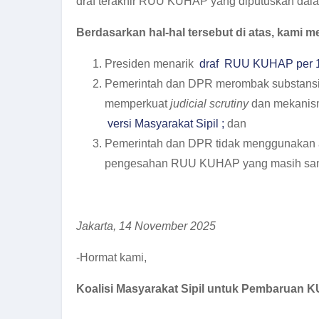
draf terakhir RUU KUHAP yang diputuskan dalam
Berdasarkan hal-hal tersebut di atas, kami 
Presiden menarik
draf RUU KUHAP per 1
Pemerintah dan DPR merombak substans
memperkuat
judicial scrutiny
dan mekani
versi Masyarakat Sipil ;
dan
Pemerintah dan DPR tidak menggunakan a
pengesahan RUU KUHAP yang masih san
Jakarta, 14 November 2025
-Hormat kami,
K
oalisi Masyarakat Sipil untuk Pembaruan