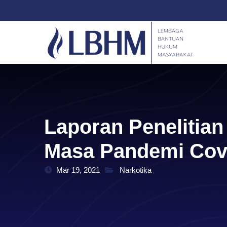
Skip
content
to
content
Laporan Penelitia
Masa Pandemi Cov
Mar 19, 2021
Narkotika