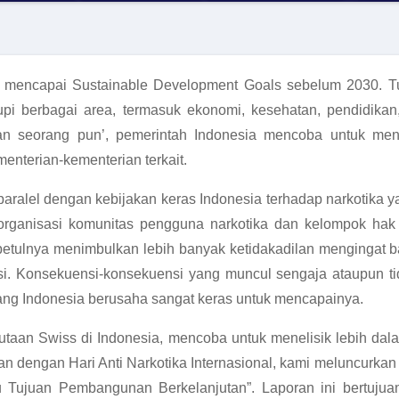
mencapai Sustainable Development Goals sebelum 2030. Tuj
i berbagai area, termasuk ekonomi, kesehatan, pendidikan,
an seorang pun’, pemerintah Indonesia mencoba untuk me
enterian-kementerian terkait.
ralel dengan kebijakan keras Indonesia terhadap narkotika ya
k organisasi komunitas pengguna narkotika dan kelompok h
ebetulnya menimbulkan lebih banyak ketidakadilan mengingat 
. Konsekuensi-konsekuensi yang muncul sengaja ataupun tid
 yang Indonesia berusaha sangat keras untuk mencapainya.
aan Swiss di Indonesia, mencoba untuk menelisik lebih dala
tan dengan Hari Anti Narkotika Internasional, kami meluncurkan
u Tujuan Pembangunan Berkelanjutan”. Laporan ini bertuju