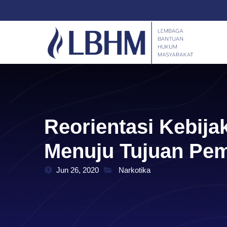
Skip
content
to
content
Reorientasi Kebija
Menuju Tujuan Pe
Jun 26, 2020
Narkotika