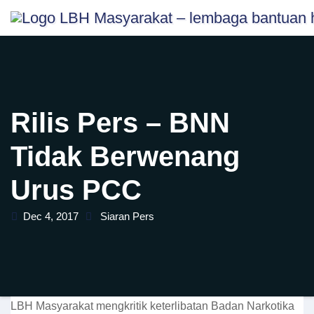
Skip
content
to
content
Rilis Pers – BNN
Tidak Berwenang
Urus PCC
Dec 4, 2017
Siaran Pers
LBH Masyarakat mengkritik keterlibatan Badan Narkotika