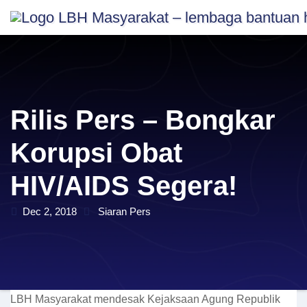
Skip
content
to
content
Rilis Pers – Bongkar
Korupsi Obat
HIV/AIDS Segera!
Dec 2, 2018
Siaran Pers
LBH Masyarakat mendesak Kejaksaan Agung Republik