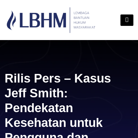
Skip
content
to
content
Rilis Pers – Kasus
Jeff Smith:
Pendekatan
Kesehatan untuk
Pengguna dan