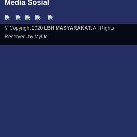
Media Sosial
© Copyright 2020
LBH MASYARAKAT
. All Rights
Reserved. by MyLfe