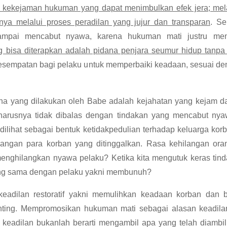
ekejaman hukuman yang dapat menimbulkan efek jera; mel
nya melalui proses peradilan yang jujur dan transparan
. Se
sampai mencabut nyawa, karena hukuman mati justru men
ang bisa diterapkan adalah pidana penjara seumur hidup tanpa
sempatan bagi pelaku untuk memperbaiki keadaan, sesuai denga
 yang dilakukan oleh Babe adalah kejahatan yang kejam dan
eharusnya tidak dibalas dengan tindakan yang mencabut ny
ilihat sebagai bentuk ketidakpedulian terhadap keluarga kor
angan para korban yang ditinggalkan. Rasa kehilangan oran
enghilangkan nyawa pelaku? Ketika kita mengutuk keras tin
ang sama dengan pelaku yakni membunuh?
dilan restoratif yakni memulihkan keadaan korban dan buk
nting. Mempromosikan hukuman mati sebagai alasan keadila
eadilan bukanlah berarti mengambil apa yang telah diambil