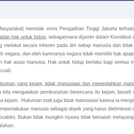
arakat) menolak vonis Pengadilan Tinggi Jakarta terhada
adap hak untuk hidup
, sebagaimana dijamin dalam Konstitusi 
ang melekat secara inheren pada diri setiap manusia dan tid
eh negara, dan oleh karenanya negara tidak memiliki hak apa
uh hak asasi manusia. Hak untuk hidup berlaku bagi semua 
cuali.
kuman yang kejam, tidak manusiawi dan merendahkan mart
 kita mengatakan pembunuhan berencana itu kejam, berarti
ga kejam. Hukuman mati juga tidak manusiawi karena ia mengin
perlakukan manusia sebagai obyek yang harus dieliminasi oleh
vocable
). Bukan tidak mungkin nyawa tidak bersalah melayang
alahan.