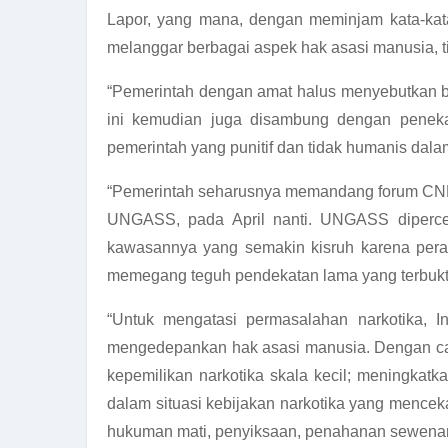
Lapor, yang mana, dengan meminjam kata-kata 
melanggar berbagai aspek hak asasi manusia, t
“Pemerintah dengan amat halus menyebutkan ba
ini kemudian juga disambung dengan penekan
pemerintah yang punitif dan tidak humanis dala
“Pemerintah seharusnya memandang forum CND 
UNGASS, pada April nanti. UNGASS dipercep
kawasannya yang semakin kisruh karena peran
memegang teguh pendekatan lama yang terbukti
“Untuk mengatasi permasalahan narkotika, I
mengedepankan hak asasi manusia. Dengan cara
kepemilikan narkotika skala kecil; meningkat
dalam situasi kebijakan narkotika yang mencek
hukuman mati, penyiksaan, penahanan sewenang