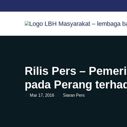
Skip
content
to
content
Rilis Pers – Pemer
pada Perang terha
Mar 17, 2016
Siaran Pers