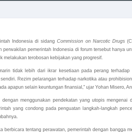
intah Indonesia di sidang
Commission on Narcotic Drugs
(CN
erwakilan pemerintah Indonesia di forum tersebut hanya unt
tuk melakukan terobosan kebijakan yang progresif.
rin tidak lebih dari ikrar kesetiaan pada perang terhadap n
sendiri. Rezim pelarangan terhadap narkotika atau prohibisio
pada apapun selain keuntungan finansial,” ujar Yohan Misero, 
 dengan menggunakan pendekatan yang utopis mengenai dun
merintah yang condong pada penguatan langkah-langkah pe
ambahnya.
ka berbicara tentang perawatan, pemerintah dengan bangga me