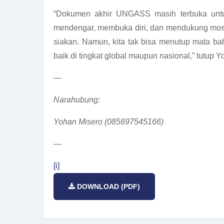
“Dokumen akhir UNGASS masih terbuka untu
mendengar, membuka diri, dan mendukung mosi 
siakan. Namun, kita tak bisa menutup mata b
baik di tingkat global maupun nasional,” tutup Y
—
Narahubung:
Yohan Misero (085697545166)
—
[i]
DOWNLOAD (PDF)