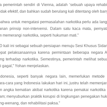
pemerintah sendiri di Vienna, adalah ‘sebuah upaya rehabi
idak efektif, dan bahkan sudah berulang kali ditentang oleh b
hwa untuk mengatasi permasalahan narkotika perlu ada langk
an prinsip non-intervensi. Dalam satu kaca mata, pernya
m memerangi narkotika, seperti hukuman mati.”
kali ini sebagai sebuah persiapan menuju Sesi Khusus Sid
at pelaksanaannya karena permintaan beberapa negara Am
g terhadap narkotika. Semestinya, pemerintah melihat seb
 gagal,” Yohan menjelaskan.
ndonesia, seperti banyak negara lain, memerlukan metode d
-cara yang Indonesia lakukan hari ini, justru telah memenj
kan angka kematian akibat narkotika karena pemakai narkoti
am; menyuburkan praktik korupsi di lingkungan penegakan huk
-wenang, dan rehabilitasi paksa.”