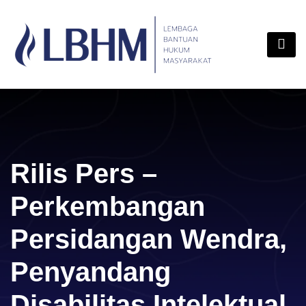
Skip
content
to
content
Rilis Pers –
Perkembangan
Persidangan Wendra,
Penyandang
Disabilitas Intelektual