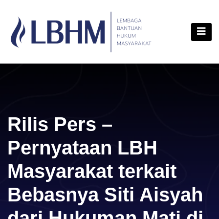
Skip
content
to
content
Rilis Pers –
Pernyataan LBH
Masyarakat terkait
Bebasnya Siti Aisyah
dari Hukuman Mati di