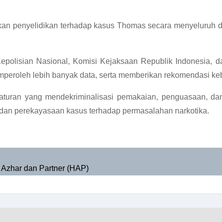
ukan penyelidikan terhadap kasus Thomas secara menyeluruh
Kepolisian Nasional, Komisi Kejaksaan Republik Indonesia,
mperoleh lebih banyak data, serta memberikan rekomendasi kebij
turan yang mendekriminalisasi pemakaian, penguasaan, dan 
dan perekayasaan kasus terhadap permasalahan narkotika.
Azhar dan Partner (HAP)