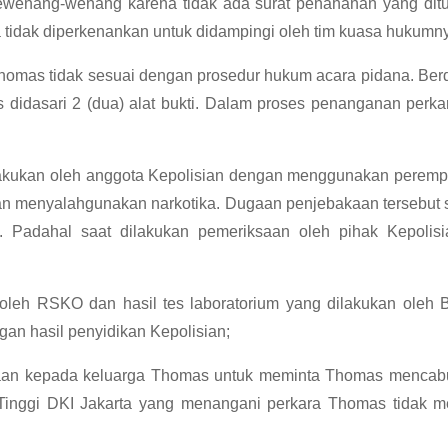
ewenang-wenang karena tidak ada surat penahanan yang di
idak diperkenankan untuk didampingi oleh tim kuasa hukumn
 Thomas tidak sesuai dengan prosedur hukum acara pidana. B
s didasari 2 (dua) alat bukti. Dalam proses penanganan per
kukan oleh anggota Kepolisian dengan menggunakan perempua
an menyalahgunakan narkotika. Dugaan penjebakaan tersebut 
Padahal saat dilakukan pemeriksaan oleh pihak Kepolisian
an oleh RSKO dan hasil tes laboratorium yang dilakukan ole
gan hasil penyidikan Kepolisian;
ksaan kepada keluarga Thomas untuk meminta Thomas mencabu
Tinggi DKI Jakarta yang menangani perkara Thomas tidak me