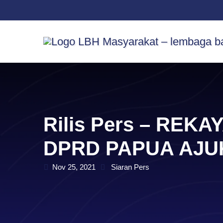
Skip
content
to
content
Rilis Pers – RE
DPRD PAPUA AJU
Nov 25, 2021
Siaran Pers