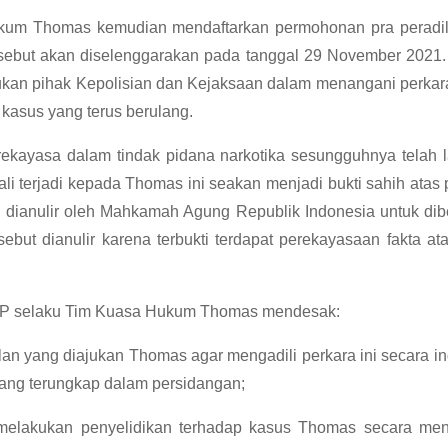
ukum Thomas kemudian mendaftarkan permohonan pra peradila
sebut akan diselenggarakan pada tanggal 29 November 2021. 
akukan pihak Kepolisian dan Kejaksaan dalam menangani perk
 kasus yang terus berulang.
ekayasa dalam tindak pidana narkotika sesungguhnya telah
li terjadi kepada Thomas ini seakan menjadi bukti sahih atas
na dianulir oleh Mahkamah Agung Republik Indonesia untuk dib
but dianulir karena terbukti terdapat perekayasaan fakta ata
HAP selaku Tim Kuasa Hukum Thomas mendesak:
n yang diajukan Thomas agar mengadili perkara ini secara i
ang terungkap dalam persidangan;
k melakukan penyelidikan terhadap kasus Thomas secara m