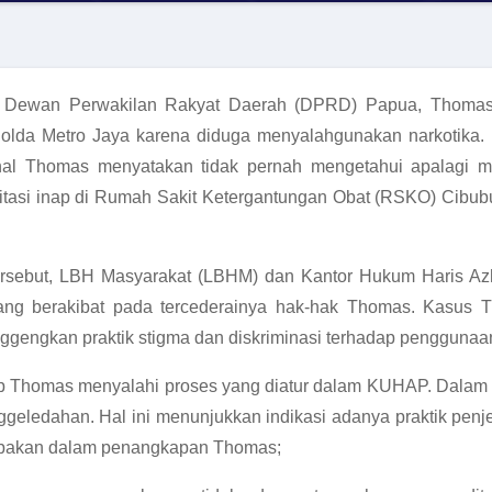
a Dewan Perwakilan Rakyat Daerah (DPRD) Papua, Thomas
 Polda Metro Jaya karena diduga menyalahgunakan narkotika. 
ahal Thomas menyatakan tidak pernah mengetahui apalagi 
ilitasi inap di Rumah Sakit Ketergantungan Obat (RSKO) Cibu
rsebut, LBH Masyarakat (LBHM) dan Kantor Hukum Haris Az
ng berakibat pada tercederainya hak-hak Thomas. Kasus Th
ggengkan praktik stigma dan diskriminasi terhadap penggunaan
p Thomas menyalahi proses yang diatur dalam KUHAP. Dalam p
geledahan. Hal ini menunjukkan indikasi adanya praktik penj
jebakan dalam penangkapan Thomas;