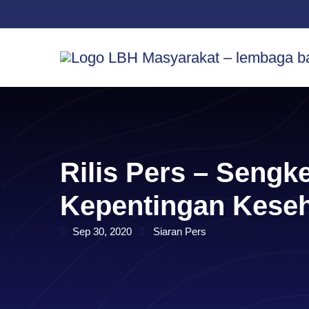
Skip
content
to
content
Rilis Pers – Sengk
Kepentingan Keseh
Sep 30, 2020
Siaran Pers