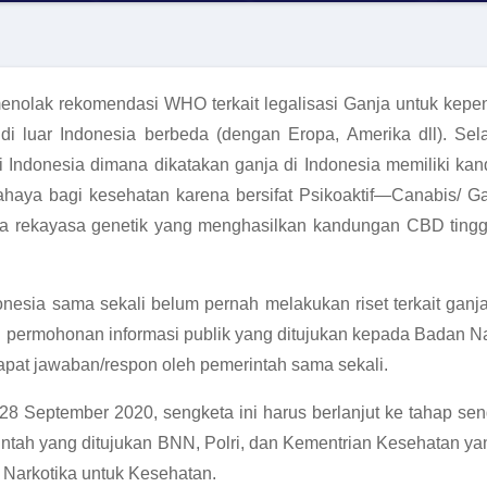
enolak rekomendasi WHO terkait legalisasi Ganja untuk kepen
i luar Indonesia berbeda (dengan Eropa, Amerika dll). Sel
ja di Indonesia dimana dikatakan ganja di Indonesia memiliki
haya bagi kesehatan karena bersifat Psikoaktif—Canabis/ Ga
daya rekayasa genetik yang menghasilkan kandungan CBD tin
nesia sama sekali belum pernah melakukan riset terkait ganja
 permohonan informasi publik yang ditujukan kepada Badan Nar
pat jawaban/respon oleh pemerintah sama sekali.
28 September 2020, sengketa ini harus berlanjut ke tahap seng
erintah yang ditujukan BNN, Polri, dan Kementrian Kesehatan 
i Narkotika untuk Kesehatan.