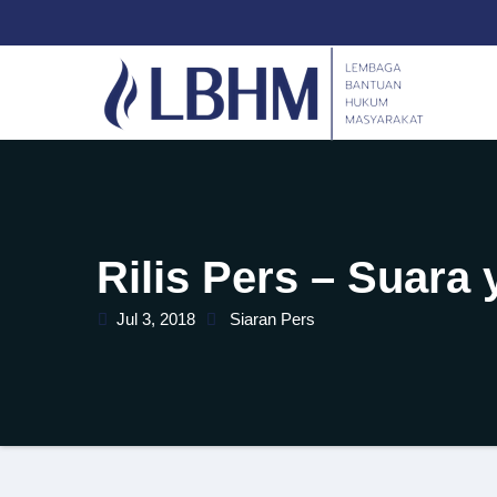
Skip
content
to
content
Rilis Pers – Suara
Jul 3, 2018
Siaran Pers