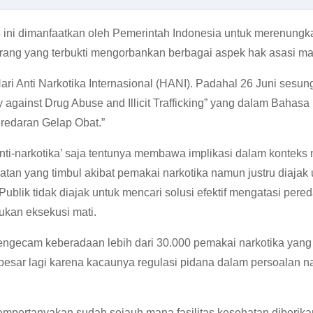
ini dimanfaatkan oleh Pemerintah Indonesia untuk merenungka
Perang yang terbukti mengorbankan berbagai aspek hak asasi m
i Hari Anti Narkotika Internasional (HANI). Padahal 26 Juni s
against Drug Abuse and Illicit Trafficking” yang dalam Bahasa 
redaran Gelap Obat.”
i-narkotika’ saja tentunya membawa implikasi dalam konteks nar
tan yang timbul akibat pemakai narkotika namun justru diaj
Publik tidak diajak untuk mencari solusi efektif mengatasi pere
kan eksekusi mati.
mengecam keberadaan lebih dari 30.000 pemakai narkotika yan
h besar lagi karena kacaunya regulasi pidana dalam persoalan 
mempertanyakan sudah sejauh mana fasilitas kesehatan diberik