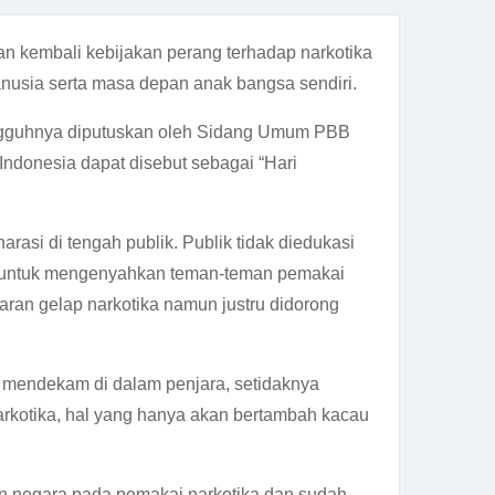
n kembali kebijakan perang terhadap narkotika
anusia serta masa depan anak bangsa sendiri.
esungguhnya diputuskan oleh Sidang Umum PBB
Indonesia dapat disebut sebagai “Hari
asi di tengah publik. Publik tidak diedukasi
ak untuk mengenyahkan teman-teman pemakai
daran gelap narkotika namun justru didorong
g mendekam di dalam penjara, setidaknya
narkotika, hal yang hanya akan bertambah kacau
an negara pada pemakai narkotika dan sudah