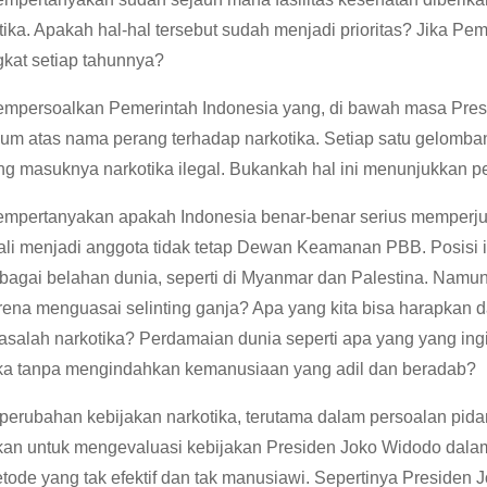
ika. Apakah hal-hal tersebut sudah menjadi prioritas? Jika Pe
kat setiap tahunnya?
 mempersoalkan Pemerintah Indonesia yang, di bawah masa Pre
m atas nama perang terhadap narkotika. Setiap satu gelombang
g masuknya narkotika ilegal. Bukankah hal ini menunjukkan p
mempertanyakan apakah Indonesia benar-benar serius memperju
bali menjadi anggota tidak tetap Dewan Keamanan PBB. Posisi 
bagai belahan dunia, seperti di Myanmar dan Palestina. Namun,
ena menguasai selinting ganja? Apa yang kita bisa harapkan
alah narkotika? Perdamaian dunia seperti apa yang yang ingi
ika tanpa mengindahkan kemanusiaan yang adil dan beradab?
 perubahan kebijakan narkotika, terutama dalam persoalan pida
atkan untuk mengevaluasi kebijakan Presiden Joko Widodo dala
etode yang tak efektif dan tak manusiawi. Sepertinya Preside