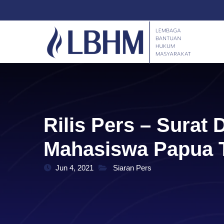
Skip
content
to
content
Rilis Pers – Surat
Mahasiswa Papua T
Jun 4, 2021
Siaran Pers