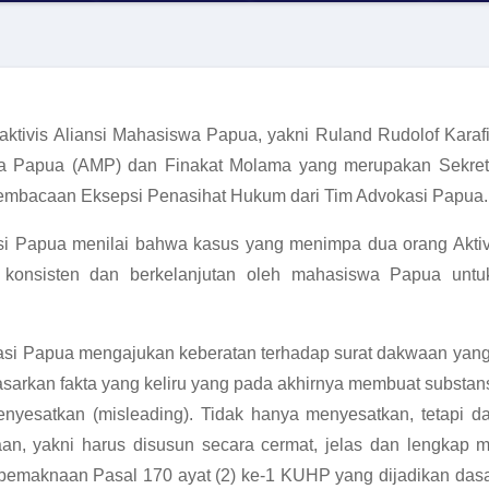
 aktivis Aliansi Mahasiswa Papua, yakni Ruland Rudolof Kara
a Papua (AMP) dan Finakat Molama yang merupakan Sekreta
Pembacaan Eksepsi Penasihat Hukum dari Tim Advokasi Papua.
si Papua menilai bahwa kasus yang menimpa dua orang Akti
 konsisten dan berkelanjutan oleh mahasiswa Papua unt
kasi Papua mengajukan keberatan terhadap surat dakwaan yan
dasarkan fakta yang keliru yang pada akhirnya membuat substa
yesatkan (misleading). Tidak hanya menyesatkan, tetapi 
aan, yakni harus disusun secara cermat, jelas dan lengkap
i pemaknaan Pasal 170 ayat (2) ke-1 KUHP yang dijadikan dasa