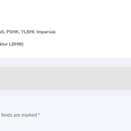
raS, PSHK, YLBHI
,
Imparsial
.
ektur LBHM)
 fields are marked
*