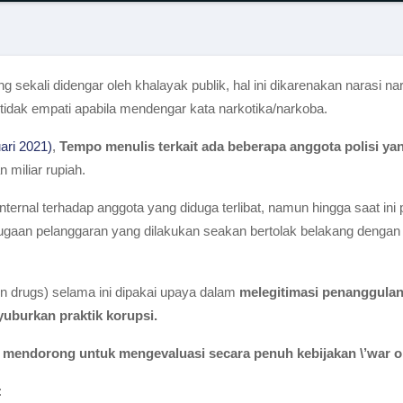
g sekali didengar oleh khalayak publik, hal ini dikarenakan narasi n
idak empati apabila mendengar kata narkotika/narkoba.
ari 2021)
,
Tempo menulis terkait ada beberapa anggota polisi ya
 miliar rupiah.
rnal terhadap anggota yang diduga terlibat, namun hingga saat ini
gaan pelanggaran yang dilakukan seakan bertolak belakang dengan
on drugs) selama ini dipakai upaya dalam
melegitimasi penanggulan
uburkan praktik korupsi.
 mendorong untuk mengevaluasi secara penuh kebijakan \’war o
: