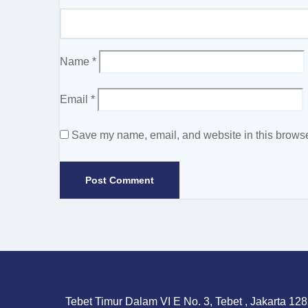
Name
*
Email
*
Save my name, email, and website in this browser
Tebet Timur Dalam VI E No. 3, Tebet , Jakarta 128