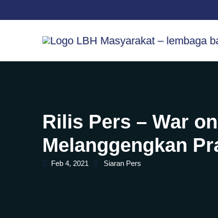
Skip
content
to
content
Rilis Pers – War o
Melanggengkan Pra
Feb 4, 2021
Siaran Pers