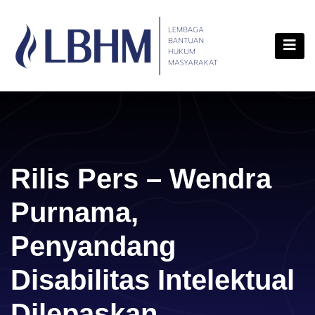
Skip
content
to
content
Rilis Pers – Wendra
Purnama,
Penyandang
Disabilitas Intelektual
Dilepaskan