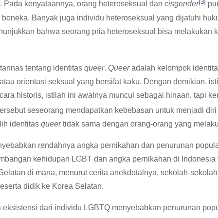
[3]
ia. Pada kenyataannya, orang heteroseksual dan
cisgender
pun
 boneka. Banyak juga individu heteroseksual yang dijatuhi h
unjukkan bahwa seorang pria heteroseksual bisa melakukan k
annas tentang identitas
queer
.
Queer
adalah kelompok identit
tau orientasi seksual yang bersifat kaku. Dengan demikian, ist
ecara historis, istilah ini awalnya muncul sebagai hinaan, tapi 
 tersebut seseorang mendapatkan kebebasan untuk menjadi diri 
h identitas
queer
tidak sama dengan orang-orang yang melaku
nyebabkan rendahnya angka pernikahan dan penurunan populasi.
embangan kehidupan LGBT dan angka pernikahan di Indonesia y
elatan di mana, menurut cerita anekdotalnya, sekolah-sekola
erta didik ke Korea Selatan.
 eksistensi dari individu LGBTQ menyebabkan penurunan popul