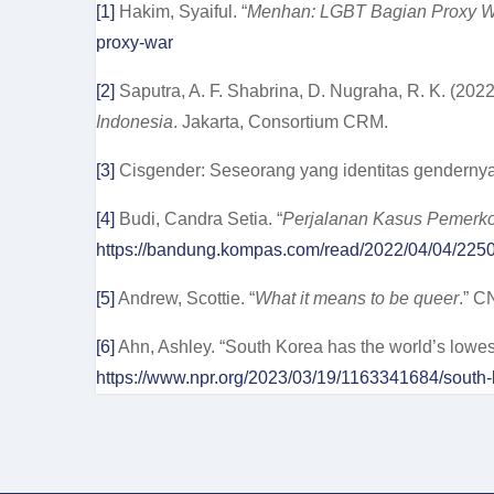
[1]
Hakim, Syaiful. “
Menhan: LGBT Bagian Proxy 
proxy-war
[2]
Saputra, A. F. Shabrina, D. Nugraha, R. K. (2022
Indonesia
. Jakarta, Consortium CRM.
[3]
Cisgender: Seseorang yang identitas gendernya 
[4]
Budi, Candra Setia. “
Perjalanan Kasus Pemerkos
https://bandung.kompas.com/read/2022/04/04/2250
[5]
Andrew, Scottie. “
What it means to be queer
.” C
[6]
Ahn, Ashley. “South Korea has the world’s lowest f
https://www.npr.org/2023/03/19/1163341684/south-ko