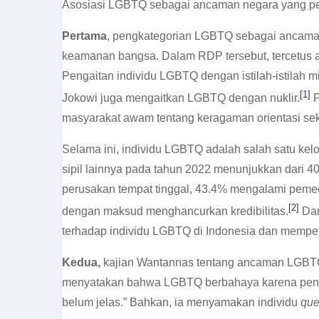
Asosiasi LGBTQ sebagai ancaman negara yang perlu 
Pertama
, pengkategorian LGBTQ sebagai ancaman 
keamanan bangsa. Dalam RDP tersebut, tercetus 
Pengaitan individu LGBTQ dengan istilah-istilah m
[1]
Jokowi juga mengaitkan LGBTQ dengan nuklir.
P
masyarakat awam tentang keragaman orientasi seks
Selama ini, individu LGBTQ adalah salah satu ke
sipil lainnya pada tahun 2022 menunjukkan dari 
perusakan tempat tinggal, 43.4% mengalami pemec
[2]
dengan maksud menghancurkan kredibilitas.
Dar
terhadap individu LGBTQ di Indonesia dan memp
Kedua,
kajian Wantannas tentang ancaman LGBTQ 
menyatakan bahwa LGBTQ berbahaya karena pen
belum jelas.” Bahkan, ia menyamakan individu
que