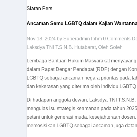
Siaran Pers
Ancaman Semu LGBTQ dalam Kajian Wantannas
Nov 18, 2024
by Superadmin lbhm
0 Comments
De
Laksdya TNI T.S.N.B. Hutabarat
,
Oleh Soleh
Lembaga Bantuan Hukum Masyarakat menyayangkan
dalam Rapat Dengar Pendapat (RDP) dengan Komis
LGBTQ sebagai ancaman negara prioritas pada tah
dan kekerasan yang diterima oleh individu LGBTQ 
Di hadapan anggota dewan, Laksdya TNI T.S.N.B. H
mengulas isu strategis keamanan pada tahun 2025.
petani untuk generasi muda, kesejahteraan dosen, 
memosisikan LGBTQ sebagai ancaman juga datang 