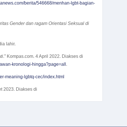
aranews.com/berita/546668/menhan-lgbt-bagian-
tas Gender dan ragam Orientasi Seksual di
a lahir.
ti
.” Kompas.com. 4 April 2022. Diakses di
rawan-kronologi-hingga?page=all
.
eer-meaning-lgbtq-cec/index.html
ret 2023. Diakses di