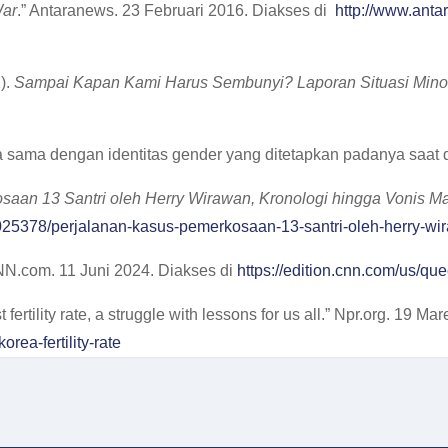
War
.” Antaranews. 23 Februari 2016. Diakses di
http://www.ant
).
Sampai Kapan Kami Harus Sembunyi? Laporan Situasi Minori
sama dengan identitas gender yang ditetapkan padanya saat di
aan 13 Santri oleh Herry Wirawan, Kronologi hingga Vonis Ma
25378/perjalanan-kasus-pemerkosaan-13-santri-oleh-herry-wi
NN.com. 11 Juni 2024. Diakses di
https://edition.cnn.com/us/qu
ertility rate, a struggle with lessons for us all.” Npr.org. 19 Ma
rea-fertility-rate