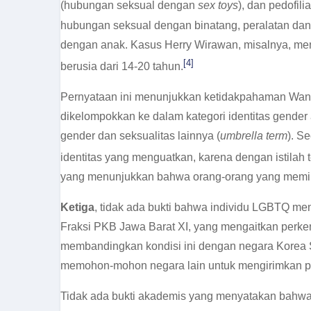
(hubungan seksual dengan
sex toys
), dan pedofil
hubungan seksual dengan binatang, peralatan dan
dengan anak. Kasus Herry Wirawan, misalnya, men
[4]
berusia dari 14-20 tahun.
Pernyataan ini menunjukkan ketidakpahaman Want
dikelompokkan ke dalam kategori identitas gender a
gender dan seksualitas lainnya (
umbrella term
). S
identitas yang menguatkan, karena dengan istilah
yang menunjukkan bahwa orang-orang yang memili
Ketiga
, tidak ada bukti bahwa individu LGBTQ me
Fraksi PKB Jawa Barat XI, yang mengaitkan perk
membandingkan kondisi ini dengan negara Korea S
memohon-mohon negara lain untuk mengirimkan pes
Tidak ada bukti akademis yang menyatakan bahwa