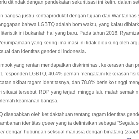
ditindak dengan pendekatan sekuritisasi ini keliru dalam seti
bangsa justru kontraproduktif dengan tujuan dari Wantannas 
anggapan bahwa LGBTQ adalah bom waktu, yang kalau dibiark
iliteristik ini bukanlah hal yang baru. Pada tahun 2016, Ryam
erumpamaan yang kering imajinasi ini tidak didukung oleh arg
ual dan identitas gender di Indonesia.
lompok yang rentan mendapatkan diskriminasi, kekerasan dan 
401 responden LGBTQ, 40.4% pernah mengalami kekerasan fisik
atan akibat ragam identitasnya, dan 78.8% berisiko tinggi me
i situasi tersebut, RDP yang terjadi minggu lalu malah sema
erlemah keamanan bangsa.
disebabkan oleh ketidaktahuan tentang ragam identitas gende
ambahan identitas
queer
yang ia definisikan sebagai “Segala 
er
dengan hubungan seksual manusia dengan binatang (
zooph