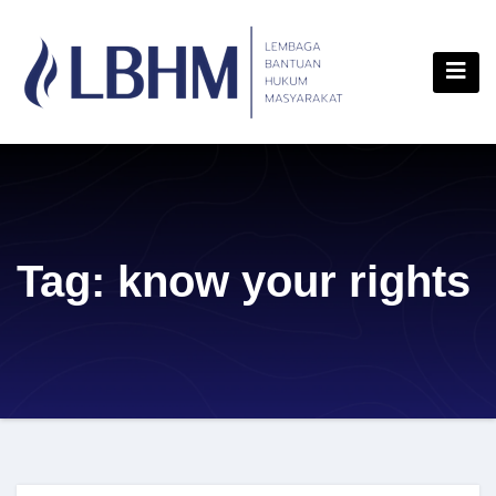
Skip
content
to
content
Tag:
know your rights