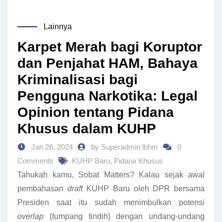
Lainnya
Karpet Merah bagi Koruptor
dan Penjahat HAM, Bahaya
Kriminalisasi bagi
Pengguna Narkotika: Legal
Opinion tentang Pidana
Khusus dalam KUHP
Jan 26, 2024
by Superadmin lbhm
0
Comments
KUHP Baru
,
Pidana Khusus
Tahukah kamu, Sobat Matters? Kalau sejak awal
pembahasan
draft
KUHP Baru oleh DPR bersama
Presiden saat itu sudah menimbulkan potensi
overlap
(tumpang tindih) dengan undang-undang