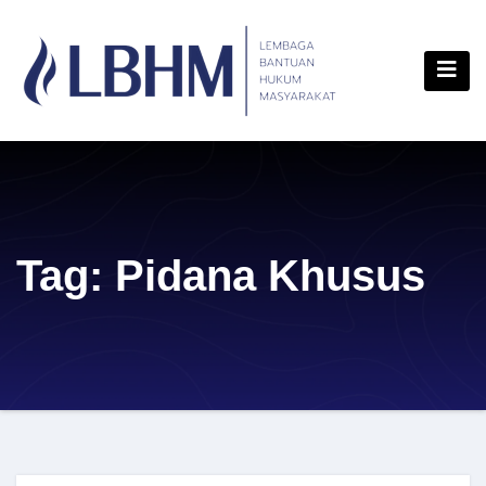
Skip
content
to
content
Tag:
Pidana Khusus