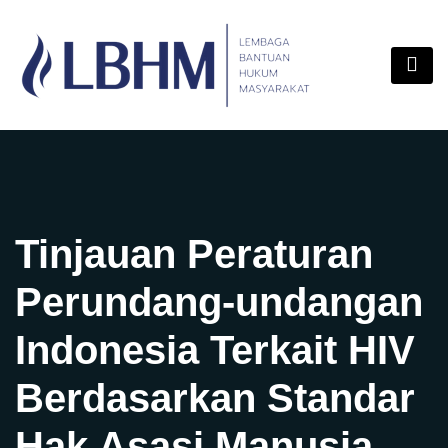
Skip
content
to
content
Tinjauan Peraturan
Perundang-undangan
Indonesia Terkait HIV
Berdasarkan Standar
Hak Asasi Manusia